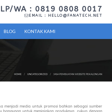
LP/WA : 0819 0808 0017
EMAIL :
HELLO@FANATECH.NET
BLOG
KONTAK KAMI
HOME
UNCATEGORIZED
JASA PEMBUATAN WEBSITE PEKALONGAN
isa menjadi media untuk promosi bahkan sebagai sumber
au bangunan untuk menjajakan produknya, cukup dengan