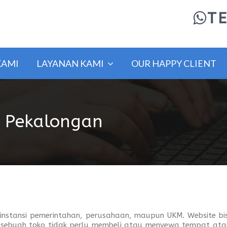
TE
KAMI
LAYANAN KAMI
OUR HAPPY CLIENT
 Pekalongan
p instansi pemerintahan, perusahaan, maupun UKM. Website b
e, sebuah toko tidak perlu membeli atau menyewa tempat at