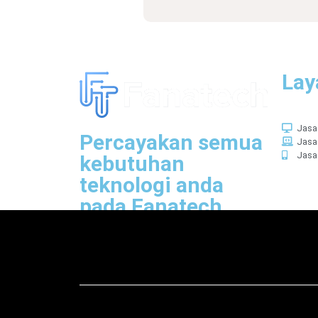
Lay
Jasa
Percayakan semua
Jasa
Jasa
kebutuhan
teknologi anda
pada Fanatech,
kami akan senang
membantu anda.