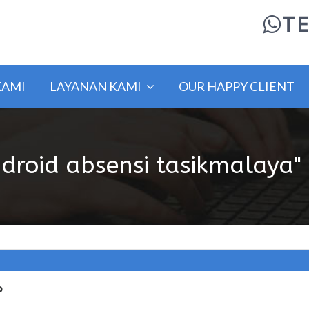
TE
KAMI
LAYANAN KAMI
OUR HAPPY CLIENT
ndroid absensi tasikmalaya"
P