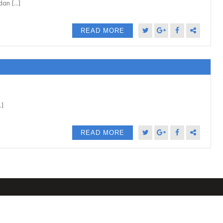
n [...]
READ MORE
.]
READ MORE