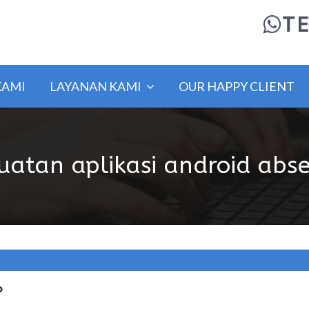
TE
KAMI
LAYANAN KAMI
OUR HAPPY CLIENT
uatan aplikasi android abse
P