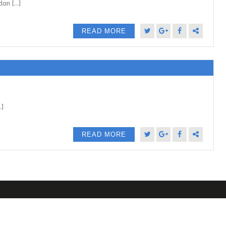
n [...]
READ MORE
.]
READ MORE