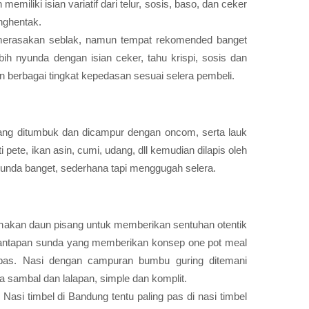
miliki isian variatif dari telur, sosis, baso, dan ceker
nghentak.
 merasakan seblak, namun tempat rekomended banget
bih nyunda dengan isian ceker, tahu krispi, sosis dan
n berbagai tingkat kepedasan sesuai selera pembeli.
ang ditumbuk dan dicampur dengan oncom, serta lauk
 pete, ikan asin, cumi, udang, dll kemudian dilapis oleh
unda banget, sederhana tapi menggugah selera.
unakan daun pisang untuk memberikan sentuhan otentik
i santapan sunda yang memberikan konsep one pot meal
as. Nasi dengan campuran bumbu guring ditemani
ta sambal dan lalapan, simple dan komplit.
asi timbel di Bandung tentu paling pas di nasi timbel