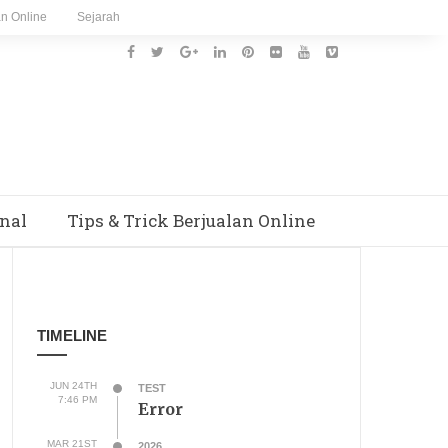
an Online
Sejarah
nal
Tips & Trick Berjualan Online
TIMELINE
JUN 24TH
TEST
7:46 PM
Error
MAR 21ST
2026