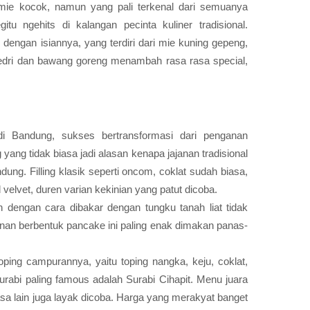
ie kocok, namun yang pali terkenal dari semuanya
 ngehits di kalangan pecinta kuliner tradisional.
dengan isiannya, yang terdiri dari mie kuning gepeng,
edri dan bawang goreng menambah rasa rasa special,
di Bandung, sukses bertransformasi dari penganan
g yang tidak biasa jadi alasan kenapa jajanan tradisional
ung. Filling klasik seperti oncom, coklat sudah biasa,
ed velvet, duren varian kekinian yang patut dicoba.
 dengan cara dibakar dengan tungku tanah liat tidak
anan berbentuk pancake ini paling enak dimakan panas-
ping campurannya, yaitu toping nangka, keju, coklat,
urabi paling famous adalah Surabi Cihapit. Menu juara
a lain juga layak dicoba. Harga yang merakyat banget