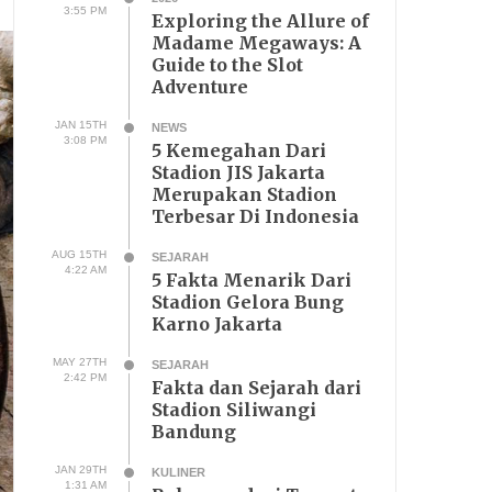
3:55 PM
Exploring the Allure of
Madame Megaways: A
Guide to the Slot
Adventure
JAN 15TH
NEWS
3:08 PM
5 Kemegahan Dari
Stadion JIS Jakarta
Merupakan Stadion
Terbesar Di Indonesia
AUG 15TH
SEJARAH
4:22 AM
5 Fakta Menarik Dari
Stadion Gelora Bung
Karno Jakarta
MAY 27TH
SEJARAH
2:42 PM
Fakta dan Sejarah dari
Stadion Siliwangi
Bandung
JAN 29TH
KULINER
1:31 AM