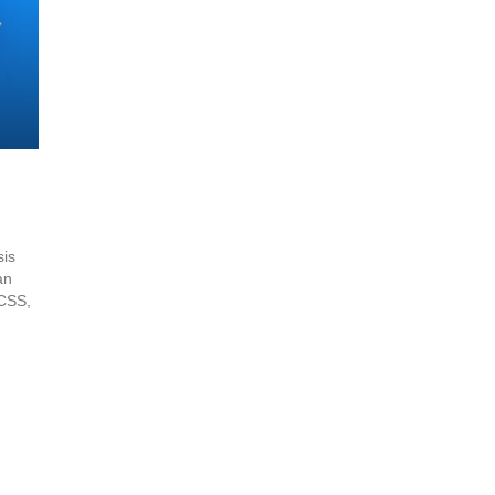
sis
an
 CSS,