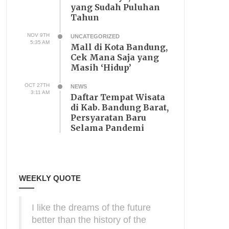
yang Sudah Puluhan
Tahun
NOV 9TH
UNCATEGORIZED
5:35 AM
Mall di Kota Bandung,
Cek Mana Saja yang
Masih ‘Hidup’
OCT 27TH
NEWS
3:11 AM
Daftar Tempat Wisata
di Kab. Bandung Barat,
Persyaratan Baru
Selama Pandemi
WEEKLY QUOTE
I like the dreams of the future
better than the history of the