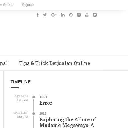
an Online
Sejarah
nal
Tips & Trick Berjualan Online
TIMELINE
JUN 24TH
TEST
7:46 PM
Error
MAR 21ST
2026
3:55 PM
Exploring the Allure of
Madame Megaways: A