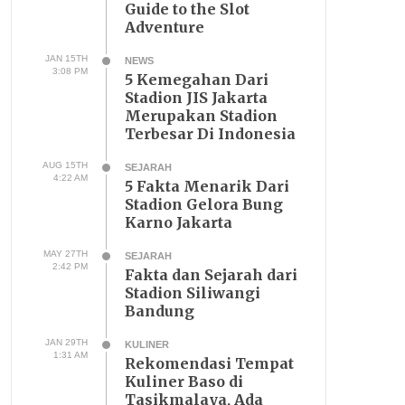
Guide to the Slot
Adventure
JAN 15TH
NEWS
3:08 PM
5 Kemegahan Dari
Stadion JIS Jakarta
Merupakan Stadion
Terbesar Di Indonesia
AUG 15TH
SEJARAH
4:22 AM
5 Fakta Menarik Dari
Stadion Gelora Bung
Karno Jakarta
MAY 27TH
SEJARAH
2:42 PM
Fakta dan Sejarah dari
Stadion Siliwangi
Bandung
JAN 29TH
KULINER
1:31 AM
Rekomendasi Tempat
Kuliner Baso di
Tasikmalaya, Ada