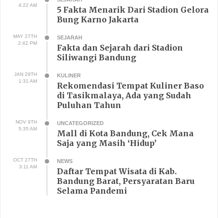
4:22 AM
5 Fakta Menarik Dari Stadion Gelora
Bung Karno Jakarta
MAY 27TH
SEJARAH
2:42 PM
Fakta dan Sejarah dari Stadion
Siliwangi Bandung
JAN 29TH
KULINER
1:31 AM
Rekomendasi Tempat Kuliner Baso
di Tasikmalaya, Ada yang Sudah
Puluhan Tahun
NOV 9TH
UNCATEGORIZED
5:35 AM
Mall di Kota Bandung, Cek Mana
Saja yang Masih ‘Hidup’
OCT 27TH
NEWS
3:11 AM
Daftar Tempat Wisata di Kab.
Bandung Barat, Persyaratan Baru
Selama Pandemi