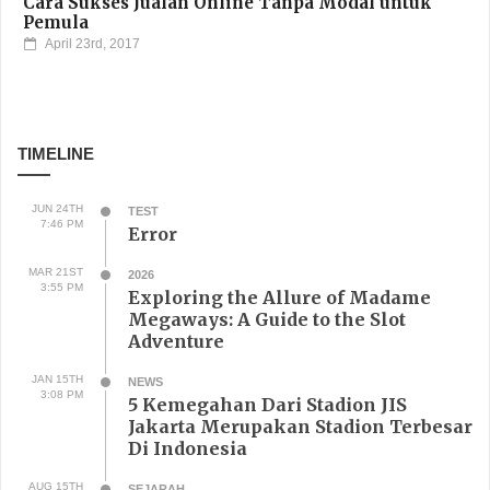
Cara Sukses Jualan Online Tanpa Modal untuk
Pemula
April 23rd, 2017
TIMELINE
JUN 24TH
TEST
7:46 PM
Error
MAR 21ST
2026
3:55 PM
Exploring the Allure of Madame
Megaways: A Guide to the Slot
Adventure
JAN 15TH
NEWS
3:08 PM
5 Kemegahan Dari Stadion JIS
Jakarta Merupakan Stadion Terbesar
Di Indonesia
AUG 15TH
SEJARAH