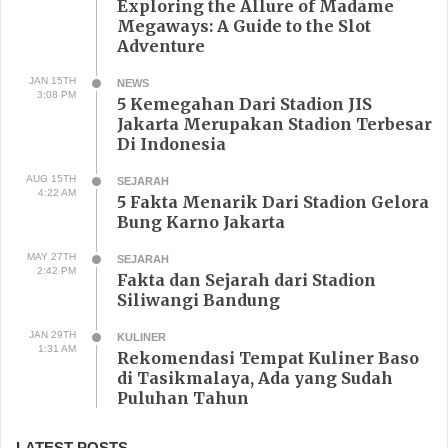
Exploring the Allure of Madame
Megaways: A Guide to the Slot
Adventure
JAN 15TH
NEWS
3:08 PM
5 Kemegahan Dari Stadion JIS
Jakarta Merupakan Stadion Terbesar
Di Indonesia
AUG 15TH
SEJARAH
4:22 AM
5 Fakta Menarik Dari Stadion Gelora
Bung Karno Jakarta
MAY 27TH
SEJARAH
2:42 PM
Fakta dan Sejarah dari Stadion
Siliwangi Bandung
JAN 29TH
KULINER
1:31 AM
Rekomendasi Tempat Kuliner Baso
di Tasikmalaya, Ada yang Sudah
Puluhan Tahun
LATEST POSTS