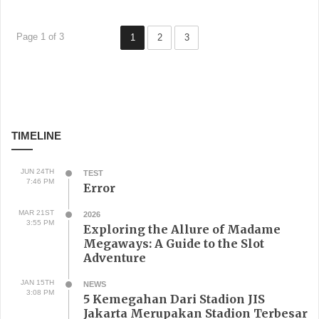
Page 1 of 3
1
2
3
TIMELINE
JUN 24TH
TEST
7:46 PM
Error
MAR 21ST
2026
3:55 PM
Exploring the Allure of Madame
Megaways: A Guide to the Slot
Adventure
JAN 15TH
NEWS
3:08 PM
5 Kemegahan Dari Stadion JIS
Jakarta Merupakan Stadion Terbesar