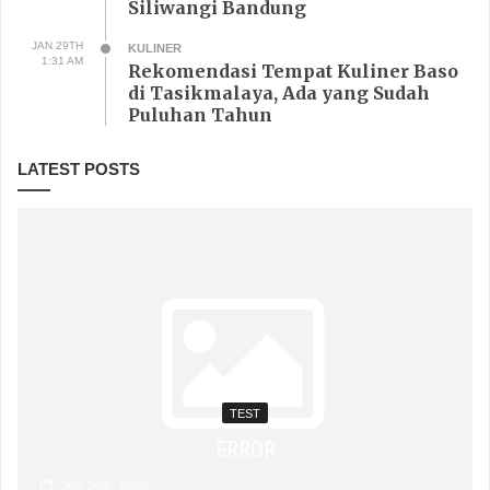
Jakarta Merupakan Stadion Terbesar
Di Indonesia
AUG 15TH
SEJARAH
4:22 AM
5 Fakta Menarik Dari Stadion Gelora
Bung Karno Jakarta
MAY 27TH
SEJARAH
2:42 PM
Fakta dan Sejarah dari Stadion
Siliwangi Bandung
JAN 29TH
KULINER
1:31 AM
Rekomendasi Tempat Kuliner Baso
di Tasikmalaya, Ada yang Sudah
Puluhan Tahun
LATEST POSTS