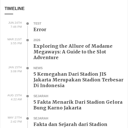
Page 1 of 2
1
2
TIMELINE
JUN 24TH
TEST
7:46 PM
Error
MAR 21ST
2026
3:55 PM
Exploring the Allure of Madame
Megaways: A Guide to the Slot
Adventure
JAN 15TH
NEWS
3:08 PM
5 Kemegahan Dari Stadion JIS