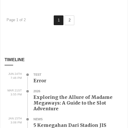
Page 1 of 2
1
2
TIMELINE
JUN 24TH
TEST
7:46 PM
Error
MAR 21ST
2026
3:55 PM
Exploring the Allure of Madame
Megaways: A Guide to the Slot
Adventure
JAN 15TH
NEWS
3:08 PM
5 Kemegahan Dari Stadion JIS