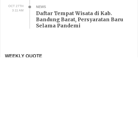
OCT 27TH
NEWS
3:11 AM
Daftar Tempat Wisata di Kab.
Bandung Barat, Persyaratan Baru
Selama Pandemi
WEEKLY QUOTE
I like the dreams of the future better than the
history of the past.
Thomas Jefferson
LATEST POSTS