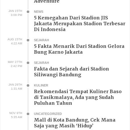
Adventure
JAN 15TH
NEWS
3:08 PM
5 Kemegahan Dari Stadion JIS
Jakarta Merupakan Stadion Terbesar
Di Indonesia
AUG 15TH
SEJARAH
4:22 AM
5 Fakta Menarik Dari Stadion Gelora
Bung Karno Jakarta
MAY 27TH
SEJARAH
2:42 PM
Fakta dan Sejarah dari Stadion
Siliwangi Bandung
JAN 29TH
KULINER
1:31 AM
Rekomendasi Tempat Kuliner Baso
di Tasikmalaya, Ada yang Sudah
Puluhan Tahun
NOV 9TH
UNCATEGORIZED
5:35 AM
Mall di Kota Bandung, Cek Mana
Saja yang Masih ‘Hidup’