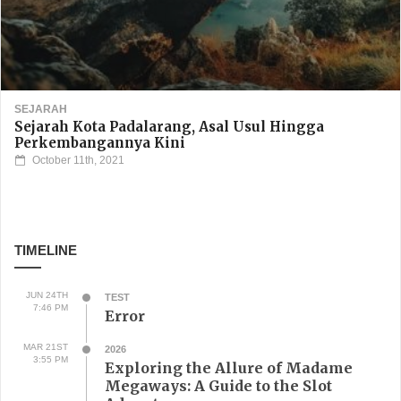
SEJARAH
Sejarah Kota Padalarang, Asal Usul Hingga
Perkembangannya Kini
October 11th, 2021
TIMELINE
JUN 24TH
TEST
7:46 PM
Error
MAR 21ST
2026
3:55 PM
Exploring the Allure of Madame
Megaways: A Guide to the Slot