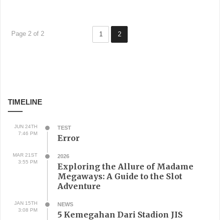
Page 2 of 2
1
2
TIMELINE
JUN 24TH
TEST
7:46 PM
Error
MAR 21ST
2026
3:55 PM
Exploring the Allure of Madame
Megaways: A Guide to the Slot
Adventure
JAN 15TH
NEWS
3:08 PM
5 Kemegahan Dari Stadion JIS